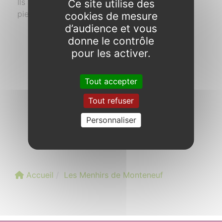
Ils s’agit de monuments de natures différentes :
Ce site utilise des
pierres dressées, (…)
cookies de mesure
d’audience et vous
En savoir plus
donne le contrôle
pour les activer.
Tout accepter
Tout refuser
Personnaliser
Accueil
Les Menhirs de Monteneuf