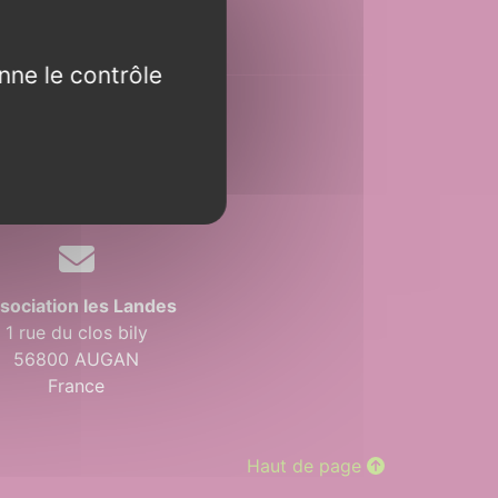
Contact
nne le contrôle
nvoyer un message
sociation les Landes
1 rue du clos bily
56800 AUGAN
France
Haut de page