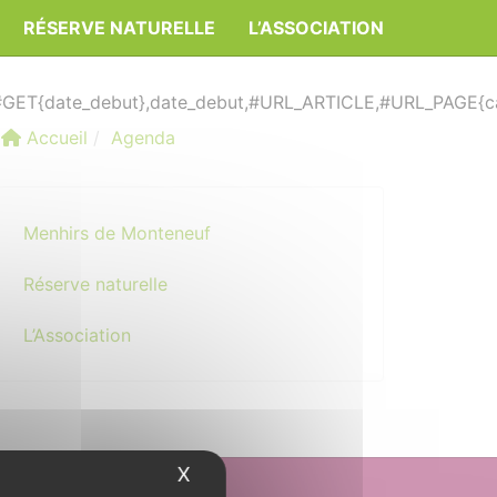
RÉSERVE NATURELLE
L’ASSOCIATION
#GET{date_debut},date_debut,#URL_ARTICLE,#URL_PAGE{cal
Accueil
Agenda
Menhirs de Monteneuf
Réserve naturelle
L’Association
X
Masquer le bandeau des cookies