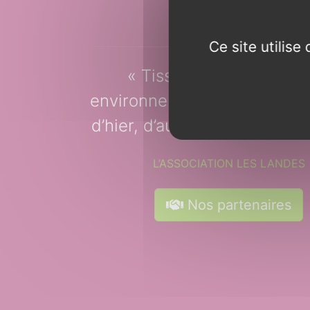
L’intention
Ce site utilis
Tisser du lien culturel
environnemental entre les
d’hier, d’aujourd’hui et de 
L’ASSOCIATION LES LANDES
Nos partenaires