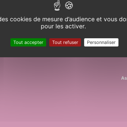
e des cookies de mesure d’audience et vous do
pour les activer.
 et
 Hommes
E
Tout accepter
Tout refuser
Personnaliser
demain
.
As