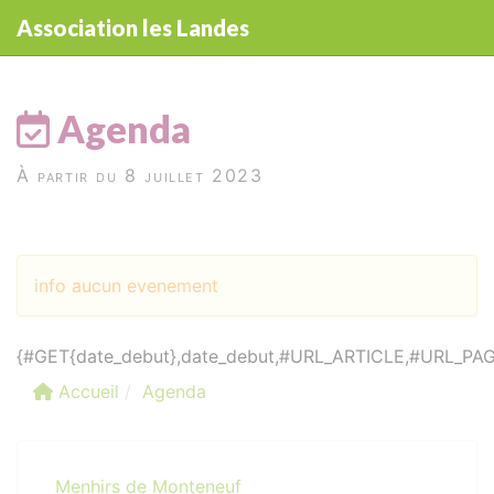
Panneau de gestion des cookies
Association les Landes
aller au contenu
Agenda
À partir du 8 juillet 2023
info aucun evenement
{#GET{date_debut},date_debut,#URL_ARTICLE,#URL_PAGE{
Accueil
Agenda
Menhirs de Monteneuf