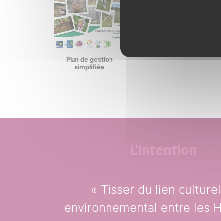
Plan de gestion
simplifiée
L’intention
Tisser du lien culturel
environnemental entre les