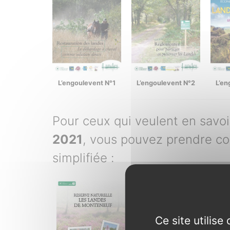
L’engoulevent N°1
L’engoulevent N°2
L’en
Pour ceux qui veulent en savoi
2021
, vous pouvez prendre co
simplifiée :
Ce site utilis