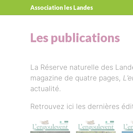
Panneau de gestion des cookies
Association les Landes
aller au contenu
Les publications
La Réserve naturelle des Land
magazine de quatre pages,
L’
actualité.
Retrouvez ici les dernières éd