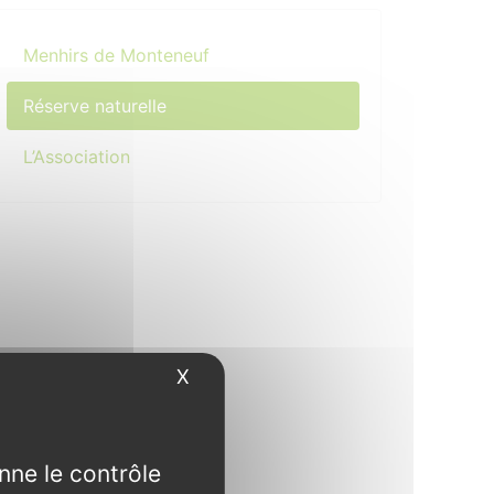
Menhirs de Monteneuf
Réserve naturelle
L’Association
X
Masquer le bandeau des cookies
nne le contrôle